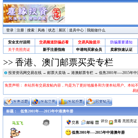
登录
注册
搜索
风格
状态
展区
道具中心
我能做什么
安全支付说明
交易频道防骗必看
交易风险提示
防骗重要通知
关于亮照亮证
新手注册指南
申请纯买家会员
卖家快速认证
>> 香港、澳门邮票买卖专栏
投资资讯网交易在线
→
邮票大卖场
→
港澳邮票专栏
→ 低售2001年----2015
免责声明： 本站所有交易发帖内容，均是为了更好地服务和方便本站用户。本站
易
标题：
低售2001年----2015年中港澳年册
评分
查看
亮照亮证
马玉飞
低售2001年----2015年中港澳年册