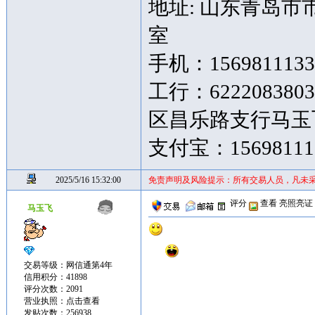
地址: 山东青岛市
室
手机：15698111
工行：622208380
区昌乐路支行马玉
支付宝：15698111
2025/5/16 15:32:00
免责声明及风险提示：所有交易人员，凡未
评分
查看
亮照亮证
马玉飞
交易等级：网信通第4年
信用积分：41898
评分次数：2091
营业执照：
点击查看
发贴次数：256938