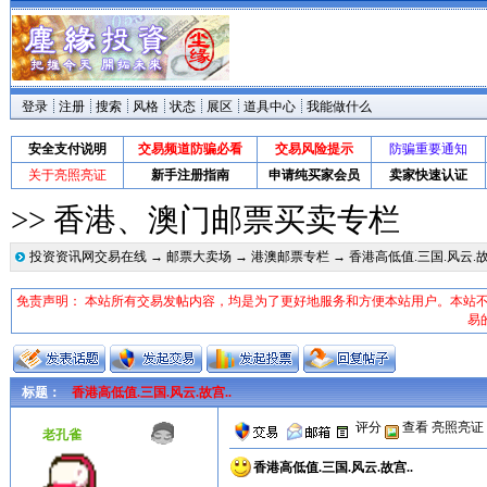
登录
注册
搜索
风格
状态
展区
道具中心
我能做什么
安全支付说明
交易频道防骗必看
交易风险提示
防骗重要通知
关于亮照亮证
新手注册指南
申请纯买家会员
卖家快速认证
>> 香港、澳门邮票买卖专栏
投资资讯网交易在线
→
邮票大卖场
→
港澳邮票专栏
→ 香港高低值.三国.风云.故
免责声明： 本站所有交易发帖内容，均是为了更好地服务和方便本站用户。本站
易
标题：
香港高低值.三国.风云.故宫..
评分
查看
亮照亮证
老孔雀
香港高低值.三国.风云.故宫..