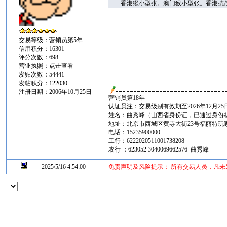
香港猴小型张。澳门猴小型张。香港抗战小型
交易等级：营销员第5年
信用积分：16301
评分次数：698
营业执照：
点击查看
发贴次数：54441
发帖积分：122030
注册日期：2006年10月25日
营销员第18年
认证员注：交易级别有效期至2026年12月25
姓名：曲秀峰（山西省身份证，已通过身份
地址：北京市西城区黄寺大街23号福丽特玩家邮币
电话：15235900000
工行：6222020511001738208
农行 ：623052 3040069662576 曲秀峰
2025/5/16 4:54:00
免责声明及风险提示： 所有交易人员，凡