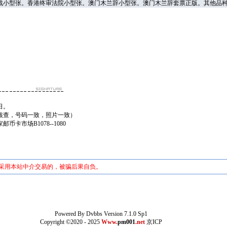
张。香港终审法院小型张。澳门木兰辞小型张。澳门木兰辞套票正版。其他品种具体数量价格谈。
日。
核查，号码一致，照片一致）
卡市场B1078--1080
未采用本站中介交易的，被骗后果自负。
Powered By
Dvbbs
Version 7.1.0 Sp1
Copyright ©2020 - 2025
Www.
pm001
.net
京ICP