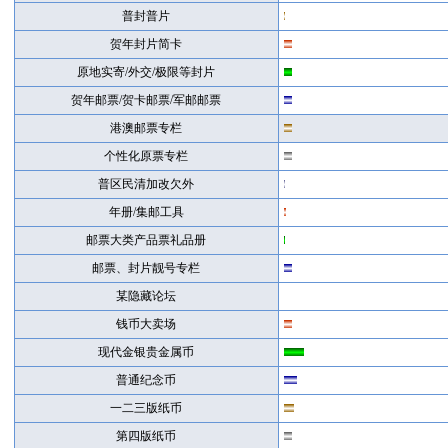
普封普片
贺年封片简卡
原地实寄/外交/极限等封片
贺年邮票/贺卡邮票/军邮邮票
港澳邮票专栏
个性化原票专栏
普区民清加改欠外
年册/集邮工具
邮票大类产品票礼品册
邮票、封片靓号专栏
某隐藏论坛
钱币大卖场
现代金银贵金属币
普通纪念币
一二三版纸币
第四版纸币