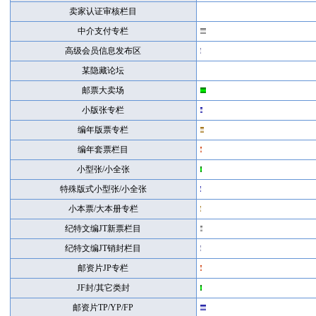
卖家认证审核栏目
中介支付专栏
高级会员信息发布区
某隐藏论坛
邮票大卖场
小版张专栏
编年版票专栏
编年套票栏目
小型张/小全张
特殊版式小型张/小全张
小本票/大本册专栏
纪特文编JT新票栏目
纪特文编JT销封栏目
邮资片JP专栏
JF封/其它类封
邮资片TP/YP/FP