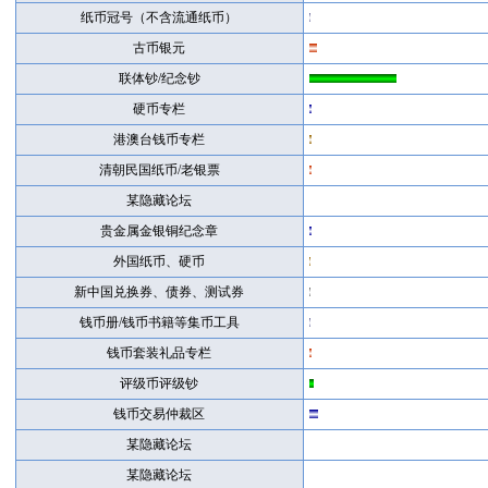
纸币冠号（不含流通纸币）
古币银元
联体钞/纪念钞
硬币专栏
港澳台钱币专栏
清朝民国纸币/老银票
某隐藏论坛
贵金属金银铜纪念章
外国纸币、硬币
新中国兑换券、债券、测试券
钱币册/钱币书籍等集币工具
钱币套装礼品专栏
评级币评级钞
钱币交易仲裁区
某隐藏论坛
某隐藏论坛