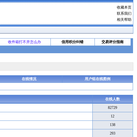
收藏本页
联系我们
相关帮助
收件箱打不开怎么办
信用积分纠错
交易评分指南
在线情况
用户组在线图例
在线人数
82729
12
138
293