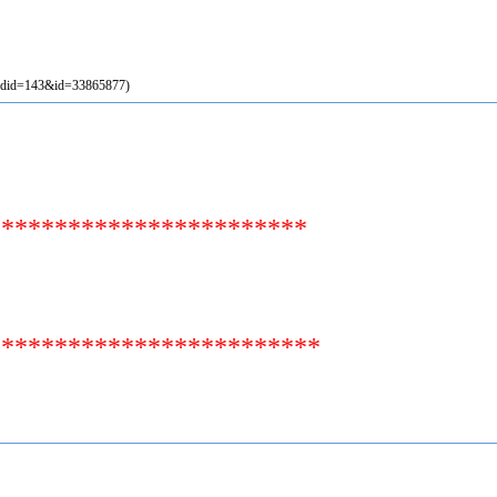
ardid=143&id=33865877)
********
**********
******
********
**********
*******